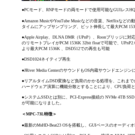
●PC
モード、
RNP
モードの両モードで使用可能な
GUI
レス
HQ
●Amazon Music
や
YouTube Music
などの音楽、
Netflix
などの
タイムにアップサンプリング、ビット伸長して最大
PCM 1536
●Apple Airplay
、
DLNA DMR
（
UPnP
）、
Roon
ブリッジに対
のリモートプレイが
PCM 1536K 32bit float
で可能で、
UPnP2.
より最大
PCM 1536K 、
DSD512
での再生も可能
●DSD1024
ネイティブ再生
●JRiver Media Center
のサウンドも
OS
内蔵サウンドエンジン
●
リアルタイム
DSD
変換など負荷のかかる処理を、これまで
ハードウェア演算に機能分散とすることにより、
CPU
負荷
●
システム
SSD
とは別に、PCI-Express接続の
NVMe 4TB SSD
が可能
になりました。
＜
MPC-73L
特徴＞
●
最新の
MsHD-Beat23 OS
を搭載し、
GUI
ベースのオーディオ