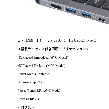
１ｘHDMI（1.4）
、
2 x USB3..0、
1 x USB3.1 Type C
＜搭載ライセンス付き商用アプリケーション＞
HQPlayer4-Embedded (AVC Model)
HQPlayer4-Desktop (MPC Model)
JRiver Media Center 29
dBpoweramp R17.7
PerfectTunes 3.5. (AVC Model)
Asset UPnP 7.3
＜付属品＞