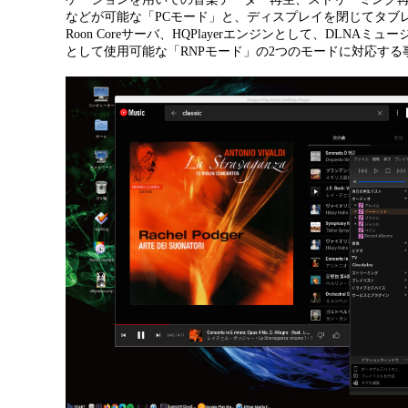
などが可能な「
PC
モード」と、ディスプレイを閉じてタブ
Roon Core
サーバ、HQPlayerエンジンとして、
DLNA
ミュー
として使用可能な「
RNP
モード」の
2
つのモードに対応する