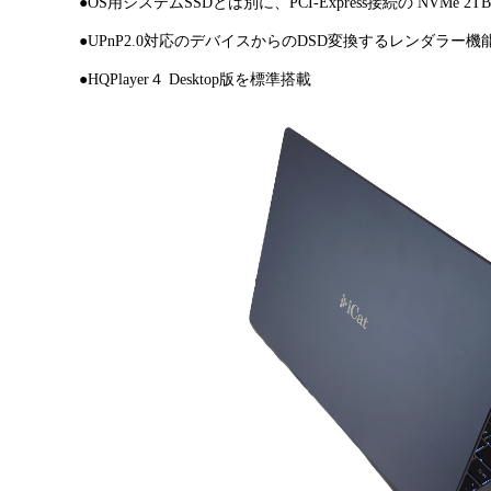
●OS
用システム
SSD
とは別に、
PCI-Express接続の NVMe
2TB
●UPnP2.0
対応のデバイスからの
DSD
変換するレンダラー機
●HQPlayer
４ Desktop
版を標準搭載