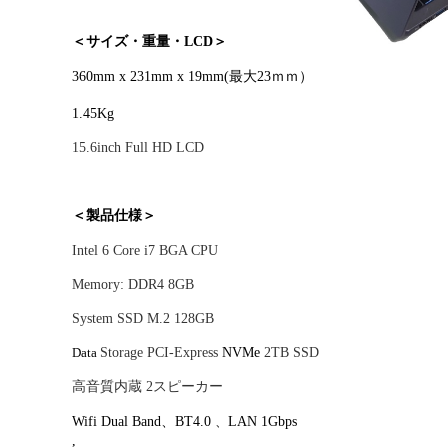
＜サイズ・重量・
LCD
＞
360mm x 231mm x 19mm(最大23ｍｍ）
1.45Kg
15.6inch Full HD LCD
＜製品仕様＞
Intel 6 Core i7 BGA CPU
Memory: DDR4 8GB
System SSD
M.2 128GB
Data
Storage PCI-Express
NVMe
2TB SSD
高音質内蔵
2
スピーカー
Wifi Dual Band、BT4.0
、
LAN 1Gbps
,