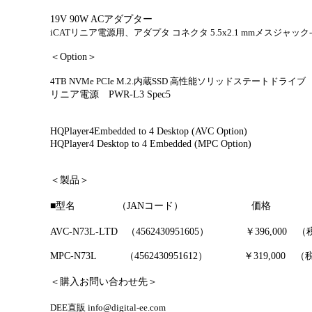
19V 90W AC
アダプター
iCATリニア電源用、アダプタ コネクタ 5.5x2.1 mmメスジャック-4.
＜
Option
＞
4TB NVMe PCIe M.2.内蔵SSD 高性能ソリッドステートドライブ
リニア電源
PWR-L3 Spec5
HQPlayer4Embedded to 4 Desktop (AVC Option)
HQPlayer4 Desktop to 4 Embedded (MPC Option)
＜製品＞
■
型名
（
JAN
コード）
価格
AVC-N73L-LTD
（
4562430951605
）
￥
396,000
（税
MPC-N73L
（
4562430951612
）
￥
319,000
（税
＜購入お問い合わせ先＞
DEE直販 info@digital-ee.com