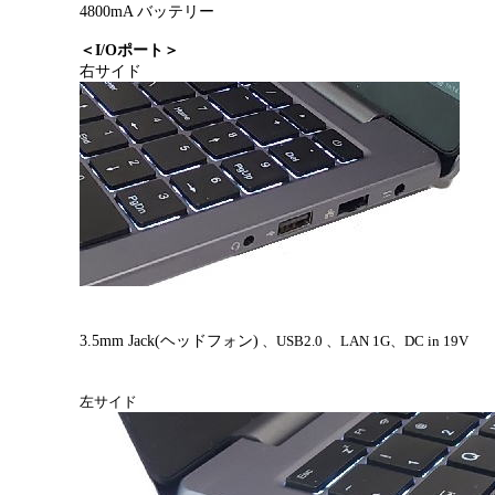
4800mA バッテリー
＜
I/O
ポート＞
右サイド
3.5mm Jack
(
ヘッドフォン)
、USB2.0 、LAN 1G、DC in 19V
左サイド