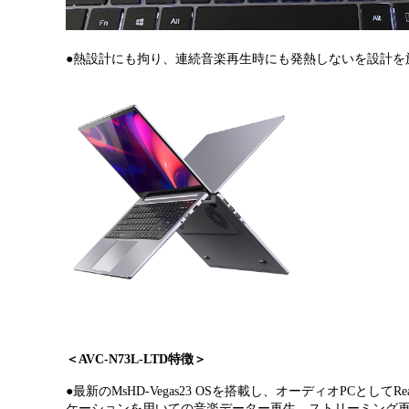
●
熱設計
にも拘り、連続音楽再生時にも発熱しないを設計を
＜
AVC-N73L-LTD
特徴＞
●
最新の
MsHD-Vegas23 OS
を搭載し、オーディオ
PC
として
Re
ケーションを用いての音楽データー再生、ストリーミング再