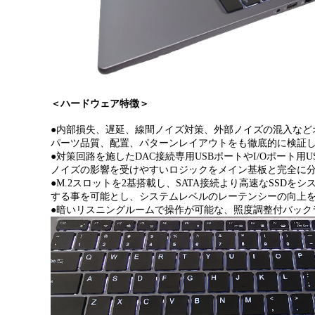
＜ハードウェア特徴＞
●
内部損失、遅延、線間ノイズ対策、外部ノイズの混入など
パーツ品質、配置、パターンレイアウトをも徹底的に検証
●
対策回路を施した
DAC
接続専用
USB
ポートやI/Oポート用U
ノイズの影響を受けやすいロジックをメイン基板と完全に
●M.2スロットを2基搭載し、SATA接続より高速なSSDを
する事を可能とし、システムレベルのレーテンシーの向上
●
暗いリスニングルームで操作が可能な、照度調整付バック