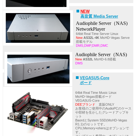
NEW
高音質 Media Server
Audiophile Server（NAS)
NetworkPlayer
64bit Real Time Server Linux
New
AS32L-4K
MsHD-Vegas Serve
搭載モデル
DMS,DMP,DMR,DMC
Audiophile Server（NAS)
New
AS32L
MsHD-6.8搭載
DMS
VEGASUS-Core
ボード
64bit Real Time Music Linux
MsHD-Vegas搭載ボード
VEGASUS-Core
DEEブランド
直販ONLY
お客様のご使用中のAudioPCのケース
や部材を生かしたグレードアップキ
ット
BaordとSystem SSD(MsHD-Vegas
R1.1)のセットです。
CPU,Memory+ohersはオプションで
す。
コンプリート希望や、オプションは