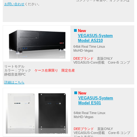
お問い合わせ
ください。
New
VEGASUS-System
Model AS210
64bit Real Time Linux
MsHD-Vegas
DEEブランド
直販ONLY
VEGASUS-Core搭載 Core-i5 コンプ
リートモデル
カラー：ブラック
ケース在庫限り 限定生産
静穏音楽用PC
詳細はこちら
New
VEGASUS-System
Model ES01
64bit Real Time Linux
MsHD-Vegas
DEEブランド
直販ONLY
VEGASUS-Core搭載 Core-i5 コンプ
リートモデル