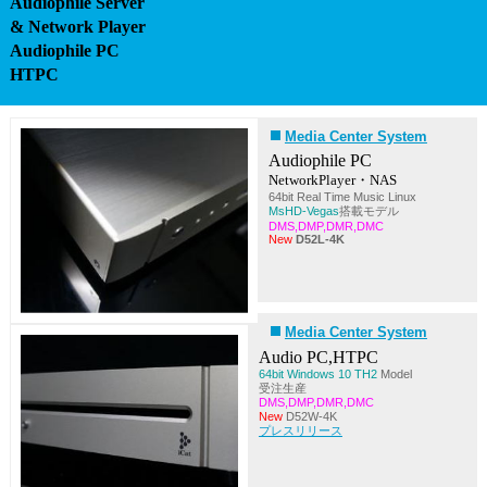
Audiophile Server
& Network Player
Audiophile PC
HTPC
Media Center System
Audiophile PC
NetworkPlayer・NAS
64bit Real Time Music Linux
MsHD-Vegas
搭載モデル
DMS,DMP,DMR,DMC
New
D52L-4K
Media Center System
Audio PC,HTPC
64bit Windows 10 TH2
Model
受注生産
DMS,DMP,DMR,DMC
New
D52W-4K
プレスリリース