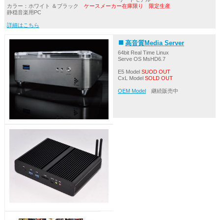
カラー：ホワイト ＆ブラック
ケースメーカー在庫限り 限定生産
静穏音楽用PC
詳細はこちら
高音質Media Server
64bit Real Time Linux
Serve OS MsHD6.7
E5 Model
SUOD OUT
CxL Model
SOLD OUT
OEM Model
継続販売中