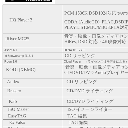
PCM 1536K DSD1024
対応
(BART
HQ Player 3
CDDA (AudioCD), FLAC,DSDI
PLAYLIST:M3U/M3U8,PLA
対
音楽・映像・画像メディアセ
JRiver MC25
HiRes, DSD 対応・4K映像対応
Asset 6.1
DLNA サーバー
CD リッピング
ｄBpoweramp R16.1
Roon 1.6
Cloud Player （ライセンスはモデルによる
音楽・映像・画像メディアセ
KODI (XBMC)
CD/DVD/DVD Audioプレイ
Audex
CD リッピング
Brasero
CD/DVD ライティング
K3b
CD/DVD ライティング
ISO Master
ISO イメージライター
EasyTAG
TAG 編集
Ex Falso
TAG 編集