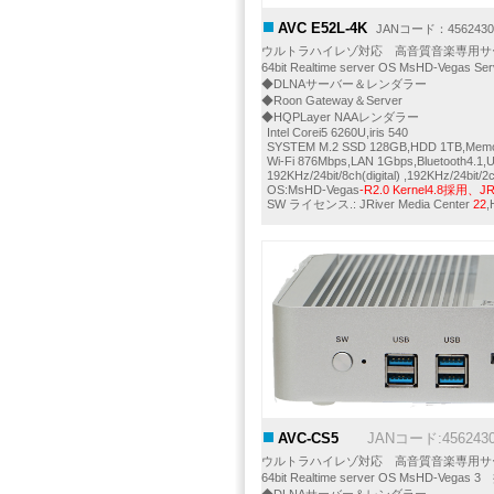
AVC E52L-4K
JANコード：4562430
ウルトラハイレゾ対応 高音質音楽専用サ
64bit Realtime server OS MsHD-Vegas 
◆DLNAサーバー＆レンダラー
◆Roon Gateway＆Server
◆HQPLayer NAAレンダラー
Intel Corei5 6260U,iris 540
SYSTEM M.2 SSD 128GB,HDD 1TB,Mem
Wi-Fi 876Mbps,LAN 1Gbps,Bluetooth4.1
192KHz/24bit/8ch(digital) ,192KHz/24bit
OS:MsHD-Vegas
-R2.0 Kernel4.8採用、JRM
SW ライセンス.: JRiver Media Center
22
,
AVC-CS5
J
JANコード:4562430
ウルトラハイレゾ対応 高音質音楽専用サ
64bit Realtime server OS MsHD-Vegas 
◆DLNAサーバー＆レンダラー