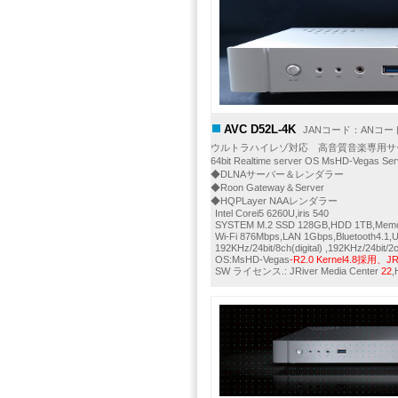
AVC D52L-4K
JANコード：ANコード：
ウルトラハイレゾ対応 高音質音楽専用サ
64bit Realtime server OS MsHD-Vegas 
◆DLNAサーバー＆レンダラー
◆Roon Gateway＆Server
◆HQPLayer NAAレンダラー
Intel Corei5 6260U,iris 540
SYSTEM M.2 SSD 128GB,HDD 1TB,Mem
Wi-Fi 876Mbps,LAN 1Gbps,Bluetooth4.1
192KHz/24bit/8ch(digital) ,192KHz/24bit
OS:MsHD-Vegas
-R2.0 Kernel4.8採用、JRM
SW ライセンス.: JRiver Media Center
22
,