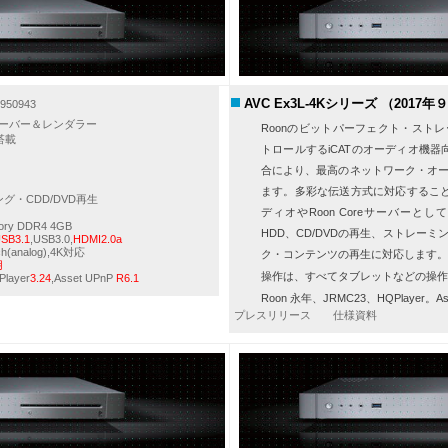
AVC Ex3L-4Kシリーズ （201
50943
ーバー＆レンダラー
Roon
のビットパーフェクト・ストレ
搭載
トロールする
iCAT
のオーディオ機器
合により、最高のネットワーク・オ
ます。多彩な伝送方式に対応するこ
グ・CDD/DVD再生
ディオや
Roon Core
サーバーとして
ory DDR4 4GB
HDD
、
CD/DVD
の再生、ストレーミ
SB3.1
,USB3.0,
HDMI2.0a
/2ch(analog),4K対応
ク・コンテンツの再生に対応します
用
操作は、すべてタブレットなどの操
Player
3.24
,Asset UPnP
R6.1
Roon 永年
、JRMC23、HQPlayer。
プレスリリース 仕様資料