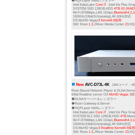
◆HQPLayer NAAレンダラー
Intel KabyLake
Core i7
, Intel Iris Plus Gr
SYSTEM SSD 128GB,HDD
4TB X2 (RAID
Wi-Fi 876Mbps,LAN 1Gbps,
Bluetooth4.2
192KHz/24bit/2ch(analog),4K 60Hz対応
OS:MsHD-Vegas
3 Kernel4.9採用
SW: Roon
1.3
,JRiver Media Center
23
,HQ
New
AVC-D73L-4K
JANコード：456
Roon Based Network Player & DLNA Serve
64bit Realtime server OS
MsHD-Vegas 3
搭
◆DLNAサーバー＆レンダラー
◆Roon Gateway＆Server
◆HQPLayer NAAレンダラー
Intel KabyLake
Core i7
, Intel Iris Plus Gr
SYSTEM M.2 SSD 128GB,HDD
4TB
,Mem
Wi-Fi 876Mbps,LAN 1Gbps,
Bluetooth4.2,
192KHz/24bit/2ch(analog),4K 60Hz対応
OS:MsHD-Vegas
3 Realtime Kernel4.9採用
SW: Roon
1.3
,JRiver Media Center
23
,HQ