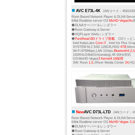
AVC E73L-4K
JANコード：4562430
Roon Based Network Player & DLNA Serve
64bit Realtime server OS
MsHD-VegasNx
◆DLNAサーバー＆レンダラー
◆Roon Gateway＆Server
◆HQPLayer NAAレンダラー
◆
PureRead BDドライブ搭載
CDリッピン
Intel KabyLake
Core i7
, Intel Iris Plus Gr
SYSTEM M.2 SSD 128GB,HDD
4TB
,Mem
Wi-Fi 876Mbps,LAN 1Gbps,
Bluetooth4.2
192KHz/24bit/2ch(analog),4K 60Hz対応
OS:MsHD-Vegas
3 Kernel4.18採用
SW: Roon
1.5
,JRiver Media Center
24
,HQ
New
AVC D73L-LTD
JANコード：456
Roon Based Network Player & DLNA Serve
64bit Realtime server OS
MsHD-Vegas 3.1
◆DLNAサーバー＆レンダラー
◆Roon Gateway＆Server