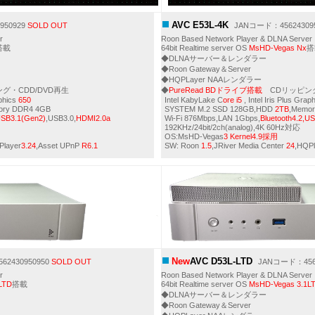
AVC E53L-4K
950929
SOLD OUT
JANコード：45624309
r
Roon Based Network Player & DLNA Server
搭載
64bit Realtime server OS
MsHD-Vegas Nx
搭
◆DLNAサーバー＆レンダラー
◆Roon Gateway＆Server
◆HQPLayer NAAレンダラー
グ・CDD/DVD再生
◆
PureRead BDドライブ搭載
CDリッピング
aphics
650
Intel KabyLake C
ore i5
, Intel Iris Plus Grap
ory DDR4 4GB
SYSTEM M.2 SSD 128GB,HDD
2TB
,Memo
,USB3.1(Gen2)
,USB3.0,
HDMI2.0a
Wi-Fi 876Mbps,LAN 1Gbps,
Bluetooth4.2,U
192KHz/24bit/2ch(analog),4K 60Hz対応
OS:MsHD-Vegas
3 Kernel4.9採用
Player
3.24
,Asset UPnP
R6.1
SW: Roon
1.5
,JRiver Media Center
24
,HQPl
New
AVC D53L-LTD
2430950950
SOLD OUT
JANコード：4562
r
Roon Based Network Player & DLNA Server
LTD
搭載
64bit Realtime server OS
MsHD-Vegas 3.1L
◆DLNAサーバー＆レンダラー
◆Roon Gateway＆Server