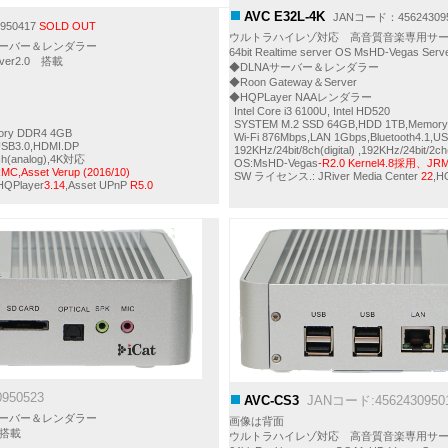
AVC E32L-4K
JANコード：45624309
950417
SOLD OUT
ウルトラハイレゾ対応 高音質音楽専用サ
ーバー＆レンダラー
64bit Realtime server OS MsHD-Vegas Se
Server2.0 搭載
◆DLNAサーバー＆レンダラー
◆Roon Gateway＆Server
◆HQPLayer NAAレンダラー
Intel Core i3 6100U, Intel HD520
SYSTEM M.2 SSD 64GB,HDD 1TB,Memor
ory DDR4 4GB
Wi-Fi 876Mbps,LAN 1Gbps,Bluetooth4.1,U
,USB3.0,HDMI.DP
192KHz/24bit/8ch(digital) ,192KHz/24bit/2
/2ch(analog),4K対応
OS:MsHD-Vegas
-R2.0 Kernel4.8採用、JRMC
C,Asset Verup (2016/10)
SW ライセンス.: JRiver Media Center
22
,H
HQPlayer
3.14
,Asset UPnP
R5.0
950523
AVC-CS3
JANコード:4562430950
ーバー＆レンダラー
画像は背面
3 搭載
ウルトラハイレゾ対応 高音質音楽専用サ