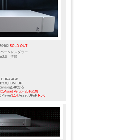
50462
SOLD OUT
ーバー＆レンダラー
rver2.0 搭載
y DDR4 4GB
SB3.0,HDMI.DP
ch(analog),4K対応
,Asset Verup (2016/10)
QPlayer
3.14
,Asset UPnP
R5.0