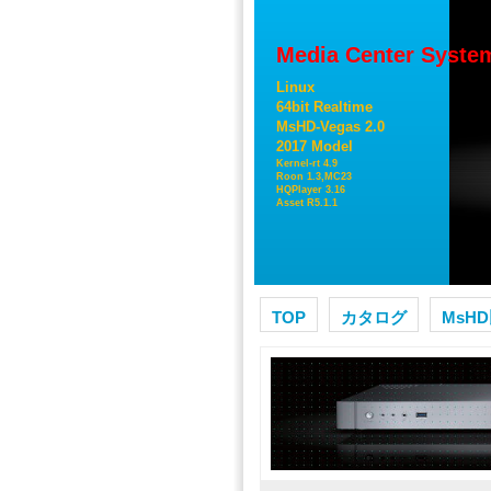
Media Center Syste
Linux
64bit Realtime
MsHD-Vegas 2.0
2017 Model
Kernel-rt 4.9
Roon 1.3,MC23
HQPlayer 3.16
Asset R5.1.1
TOP
カタログ
MsH