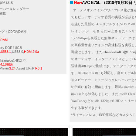
New
AVC E75L （2019年8月10日
951315
ーバー＆レンダラー
オーディオデバイスのワイヤレス化が進
搭載
てもピュアオーディオ音質の実現が必須と
を施した最新の
64Bit
リアルタイム
OS MsHD
レイテンシーをさらに向上させた
E
シリ
グ・CD/DVD再生
1,733Mbps
を実現した無線ネットワークは
eDRAM
の高容量音楽ファイルの高速転送を実現し
ory DDR4 8GB
USB3.1
,USB3.0,
HDMI2.0a
可能とします。 また
Thunderbolt 3
は
USB
のオーディオ・インターフェイスとして
Th
/2ch(analog),4K対応
el4.18採用
送速度
40Gbps
で接続でき、データーアク
Player
3.24
,Asset UPnP
R6.1
す。
Bluetooth 5.0
にも対応し、従来モデル
やスピーカー、ミュージックレシーバーと
の伝送に有効に機能します。
最新の
Intel® 
能の向上も強化しました。
また
Intel® Clea
YouTube
などの
8K 4320p
の
UHD
ストリー
生する事ができます。
*ライセンスレス、SSD搭載などカスタム