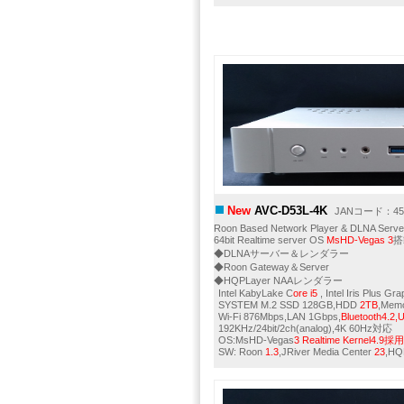
New
AVC-D53L-4K
JANコード：456
Roon Based Network Player & DLNA Serve
64bit Realtime server OS
MsHD-Vegas 3
搭
◆DLNAサーバー＆レンダラー
◆Roon Gateway＆Server
◆HQPLayer NAAレンダラー
Intel KabyLake C
ore i5
, Intel Iris Plus Gr
SYSTEM M.2 SSD 128GB,HDD
2TB
,Mem
Wi-Fi 876Mbps,LAN 1Gbps,
Bluetooth4.2,
192KHz/24bit/2ch(analog),4K 60Hz対応
OS:MsHD-Vegas
3
Realtime
Kernel4.9採用
SW: Roon
1.3
,JRiver Media Center
23
,HQ