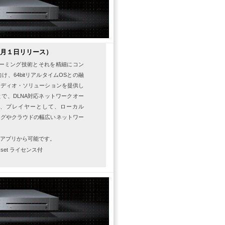
7年９月１日リリース）
ーミング技術とそれを精細にコン
向け、
64bit
リアルタイム
OS
との融
ーディオ・ソリューションを提供し
とで、
DLNA
対応ネットワークオー
、プレイヤーとして、ローカル
ングやクラウドの幅広いネットワー
。
作アプリから可能です。
Asset ライセンス付