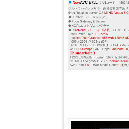
New
AVC E75L
JANコード：4562430
ウルトラハイレゾ対応 高音質音楽専用サ
64bit Realtime server OS
MsHD-Vegas 5.0
◆DLNAサーバー＆レンダラー
◆Roon Gateway＆Server
◆HQPLayer NAAレンダラー
◆
PureRead BDドライブ搭載
CDリッピン
Intel Coffee Lake -U
Core i7
Intel
Iris Plus Graphics 655 with 128MB 
4096 x 2304 @ 60 Hz (DP)
SYSTEM M.2 SSD 128GB,HDD
4TB
,Mem
Wi-Fi
1733Mbps
,LAN 1Gbps,
Bluetooth5.0
,
Thunderbolt 3
192KHz/24bit/8ch(digital) ,192KHz/24bit
OS:MsHD-VegasNX1.2SP
Realtime
Kern
SW: Roon
1.5
JRiver Media Center
24
,HQ