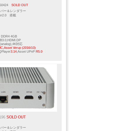
50424
SOLD OUT
ーバー＆レンダラー
rver2.0 搭載
y DDR4 4GB
SB3.0,HDMI.DP
ch(analog),4K対応
,Asset Verup (2016/10)
QPlayer
3.14
,Asset UPnP
R5.0
196
SOLD OUT
ーバー＆レンダラー