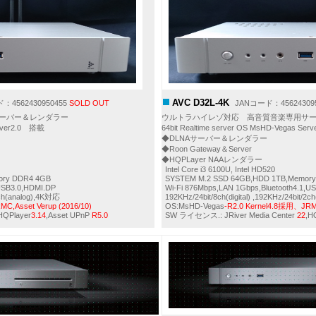
AVC D32L-4K
4562430950455
SOLD OUT
JANコード：45624309
ーバー＆レンダラー
ウルトラハイレゾ対応 高音質音楽専用サ
Server2.0 搭載
64bit Realtime server OS MsHD-Vegas Se
◆DLNAサーバー＆レンダラー
◆Roon Gateway＆Server
◆HQPLayer NAAレンダラー
Intel Core i3 6100U, Intel HD520
ory DDR4 4GB
SYSTEM M.2 SSD 64GB,HDD 1TB,Memor
,USB3.0,HDMI.DP
Wi-Fi 876Mbps,LAN 1Gbps,Bluetooth4.1,U
/2ch(analog),4K対応
192KHz/24bit/8ch(digital) ,192KHz/24bit/2
C,Asset Verup (2016/10)
OS:MsHD-Vegas
-R2.0 Kernel4.8採用、JRMC
HQPlayer
3.14
,Asset UPnP
R5.0
SW ライセンス.: JRiver Media Center
22
,H