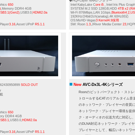
◆HQPLayer NAAレンダラー
aphics
650
Intel KabyLake C
ore i5
, Intel Iris Plus Grap
)
,Memory DDR4 4GB
SYSTEM M.2 SSD 128GB,HDD
4TB x2 (RA
,USB3.1(Gen2)
,USB3.0,
HDMI2.0a
Wi-Fi 876Mbps,LAN 1Gbps,
Bluetooth4.2,U
192KHz/24bit/2ch(analog),4K 60Hz対応
OS:MsHD-Vegas
3 Kernel4.9採用
Player
3.16
,Asset UPnP
R5.1.1
SW: Roon
1.3
,JRiver Media Center
23
,HQPl
New
AVC-Dx3L-4Kシリーズ
2430950899
SOLD OUT
r
Roon
のビットパーフェクト・ストレ
載
トロールする
iCAT
のリアルタイム音
のネットワーク・プレイヤーの音質
ネットワーク・プレイヤー環境を提
aphics
650
ory DDR4 4GB
ク・オーディオの伝送方式に対応し
USB3.1
,USB3.0,
HDMI2.0a
の
DLNA
対応ネットワーク・プレイヤ
プレイヤーとして、幅広いネットワ
Player
3.16
,Asset UPnP
R5.1.1