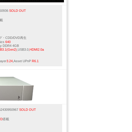
50936
SOLD OUT
載
・CDD/DVD再生
hics
640
ry DDR4 4GB
SB3.1(Gen2)
,USB3.0,
HDMI2.0a
ayer
3.24
,Asset UPnP
R6.1
430950967
SOLD OUT
TD
搭載