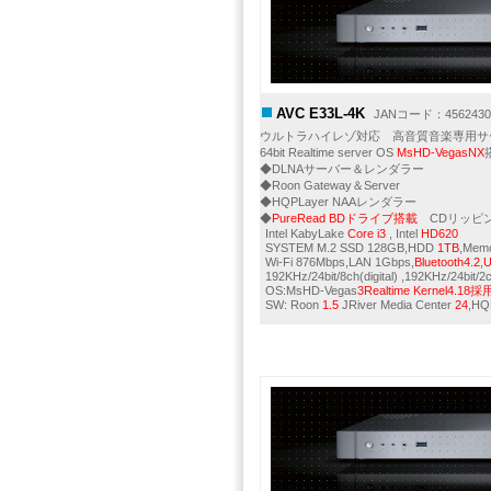
AVC E33L-4K
JANコード：45624309
ウルトラハイレゾ対応 高音質音楽専用サ
64bit Realtime server OS
MsHD-VegasNX
◆DLNAサーバー＆レンダラー
◆Roon Gateway＆Server
◆HQPLayer NAAレンダラー
◆
PureRead BDドライブ搭載
CDリッピン
Intel KabyLake
Core i3
, Intel
HD620
SYSTEM M.2 SSD 128GB,HDD
1TB
,Mem
Wi-Fi 876Mbps,LAN 1Gbps,
Bluetooth4.2
,
U
192KHz/24bit/8ch(digital) ,192KHz/24bit
OS:MsHD-Vegas
3
Realtime
Kernel4.18採
SW: Roon
1.5
JRiver Media Center
24
,HQ