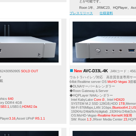
とが可能です。
Roon 1年、JRMC23、HQPlayer。A
プレスリリース
仕様資料
New
AVC-D33L-4K
2430950905
SOLD OUT
JANコード：4562
r
ウルトラハイレゾ対応 高音質音楽専用サ
載
64bit Realtime server OS
MsHD-Vegas 3
搭
◆DLNAサーバー＆レンダラー
◆Roon Gateway＆Server
◆HQPLayer NAAレンダラー
aphics
640
Intel KabyLake
Core i3
, Intel
HD620
ory DDR4 4GB
SYSTEM M.2 SSD 128GB,HDD
1TB
,Memo
USB3.1
,USB3.0,
HDMI2.0a
Wi-Fi 876Mbps,LAN 1Gbps,
Bluetooth4.2
,
US
192KHz/24bit/8ch(digital) ,192KHz/24bit/
OS:MsHD-Vegas
-
Realtime
Kernel4.9採用
Player
3.16
,Asset UPnP
R5.1.1
SW: Roon
1.3
JRiver Media Center
23
,HQPl