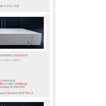
sset ライセンス付
430950912
SOLD OUT
ーバー＆レンダラー
載
ry DDR4 4GB
B3.1
,USB3.0,
HDMI2.0a
2ch(analog),4K 60Hz対応
ayer
3.16
,Asset UPnP
R5.1.1