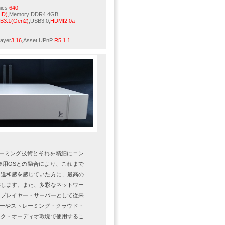
hics
640
ID)
,Memory DDR4 4GB
SB3.1(Gen2)
,USB3.0,
HDMI2.0a
ayer
3.16
,Asset UPnP
R5.1.1
ーミング技術とそれを精細にコン
楽用
OS
との融合により、これまで
に違和感を感じていた方に、最高の
供します。また、多彩なネットワー
、プレイヤー・サーバーとして従来
ーやストレーミング・クラウド・
ーク・オーディオ環境で使用するこ