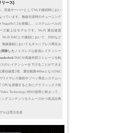
 リリース)
み、音楽サーバーとして
Wi-Fi
接続時におい
なっています。無線伝送時のチューニング
-VegasNx1.2
を搭載し、システムレベルの
ーズ最上位モデルです。
Wi-Fi
通信速度
、
Wi-Fi DAC
との接続において、
DSD
など
、無線接続においてもギャップレス再生を
を排除した
ノイズレスな超低レイテンシー
underbolt
DAC
や高速外部ストレージを
転
セスのレイテンシーを下げることができま
比通信速度
2
倍、通信範囲
400m
となり
DAC
のワイヤレス接続やゾーン再生システムへ
i7 CPU
を搭載すると共にグラフィックス性
r Video Technology HD
の採用と相まって、
ミングコンテンツをスムーズかつ高品位再
モデルは受注生産